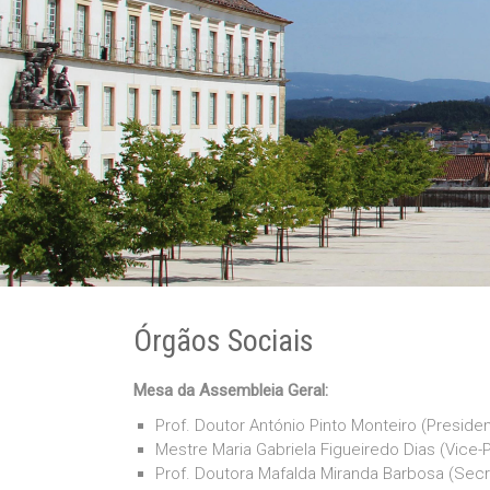
Órgãos Sociais
Mesa da Assembleia Geral:
Prof. Doutor António Pinto Monteiro (Preside
Mestre Maria Gabriela Figueiredo Dias (Vice-
Prof. Doutora Mafalda Miranda Barbosa (Secr