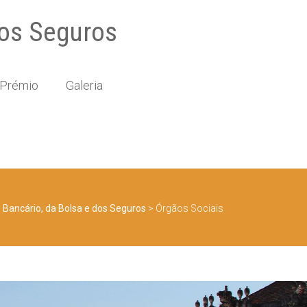
 dos Seguros
Prémio
Galeria
to Bancário, da Bolsa e dos Seguros
>
Órgãos Sociais