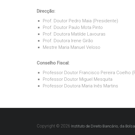
Direcção:
Prof. Doutor Pedro Maia (Presidente)
Prof. Doutor Paulo Mota Pinto
Prof. Doutora Matilde Lavouras
Prof. Doutora Irene Girão
Mestre Maria Manuel Veloso
Conselho Fiscal:
Professor Doutor Francisco Pereira Coelho (
Professor Doutor Miguel Mesquita
Professor Doutora Maria Inês Martins
Copyright © 2026
Instituto de Direito Bancário, da Bols