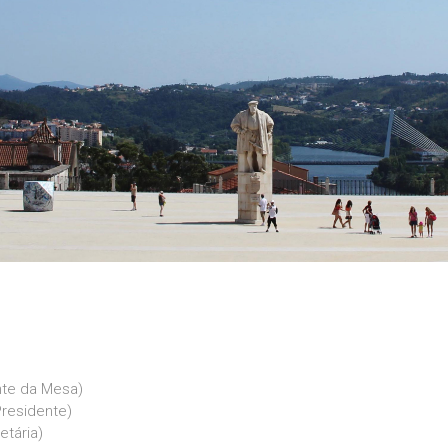
nte da Mesa)
Presidente)
etária)